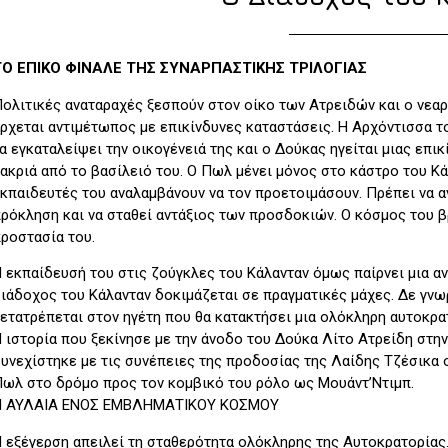
TO EΠΙΚΟ ΦΙΝΑΛΕ ΤΗΣ ΣΥΝΑΡΠΑΣΤΙΚΗΣ ΤΡΙΛΟΓΙΑΣ
ολιτικές αναταραχές ξεσπούν στον οίκο των Ατρειδών και ο νεα
ρχεται αντιμέτωπος με επικίνδυνες καταστάσεις. Η Αρχόντισσα τ
α εγκαταλείψει την οικογένειά της και ο Δούκας ηγείται μιας επι
ακριά από το βασίλειό του. Ο Πωλ μένει μόνος στο κάστρο του Κά
κπαιδευτές του αναλαμβάνουν να τον προετοιμάσουν. Πρέπει να α
ρόκληση και να σταθεί αντάξιος των προσδοκιών. Ο κόσμος του β
ροστασία του.
 εκπαίδευσή του στις ζούγκλες του Κάλανταν όμως παίρνει μια α
ιάδοχος του Κάλανταν δοκιμάζεται σε πραγματικές μάχες. Δε γνω
ετατρέπεται στον ηγέτη που θα κατακτήσει μια ολόκληρη αυτοκρα
 ιστορία που ξεκίνησε με την άνοδο του Δούκα Λίτο Ατρείδη στην
υνεχίστηκε με τις συνέπειες της προδοσίας της Λαίδης Τζέσικα 
ωλ στο δρόμο προς τον κομβικό του ρόλο ως Μουάντ’Ντιμπ.
Η ΑΥΛΑΙΑ ΕΝΟΣ ΕΜΒΛΗΜΑΤΙΚΟΥ ΚΟΣΜΟΥ
 εξέγερση απειλεί τη σταθερότητα ολόκληρης της Αυτοκρατορίας. 