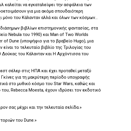
ωλ καλείται να εγκαταλείψει την ασφάλεια των
προετοιμάσουν για μια ακόμα σπουδαιότερη
όχι μόνο του Κάλανταν αλλά και όλων των κόσμων…
ν διάσημων βιβλίων επιστη­μονικής φαντασίας, στα
είο Nebula του 1990) και Man of Two Worlds
er of Dune (υποψήφιο για τo βραβείο Hugo), μια
είναι το τελευταίο βιβλίο της Τριλογίας του
Ο Δούκας του Κάλανταν και Η Αρχόντισσα του
πεστ σέλερ στις HΠA και έχει προταθεί μεταξύ
ίο Γκίνες για τη μακρύτερη περίοδο υπογραφής
τικά στο μυθικό κόσμο του Star Wars, καθώς και
ό του, Rebecca Moesta, έχουν ιδρύσει τον εκδοτικό
ρον σας μέχρι και την τελευταία σελίδα.»
στοριών του Dune.»