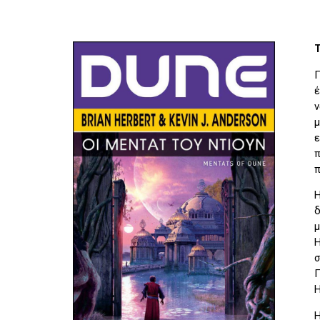
Π
έ
ν
μ
ε
π
π
Η
δ
μ
Η
σ
Π
Η