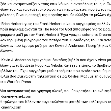
ζέσικα, αντιμετωπίζουν τους επικίνδυνους αντιπάλους τους, ο Π
ίλων του και να σταθεί στο ύψος των περιστά­σεων, που θα τον 
ρόκληση. Είναι η απαρχή της πορείας που θα αλλάξει το μέλλον 
 Brian Herbert, γιoς του Frank Herbert, είναι ο συγγραφέας πολλώ
ποία περιλαμβάνονται τα The Race for God (υποψήφιο για το βραβ
γραμμένο μαζί με τον Frank Herbert). Έχει γράψει επίσης το Dream
λοκληρωμένη βιογραφία του πατέρα του. Ο Διάδοχος του Κάλανταν 
άλανταν που έγραψε μαζί με τον Kevin J. Anderson. Προηγήθηκαν 
άλανταν.
 Kevin J. Anderson έχει γράψει δεκάδες βιβλία που έχουν γίνει μ
λλων για τα βραβεία Hugo και Nebula. Kατέχει, επίσης, το βραβε
ιβλίων του. Έχει συγγράψει μυθι­στορήματα που εντάσσονται θεμα
ιβλία βασισμένα στην τηλεοπτική σειρά X-Files. Μαζί με τη σύζυγ
ίκο Wordfire Press.
Mια συναρπαστική και γρήγορη πλοκή, που θα κρατήσει το ενδιαφέ
 dunenewsnet.com
H τριλογία του Κάλανταν συγκαταλέγεται μεταξύ των καλύτερων ι
 cinelinx.com