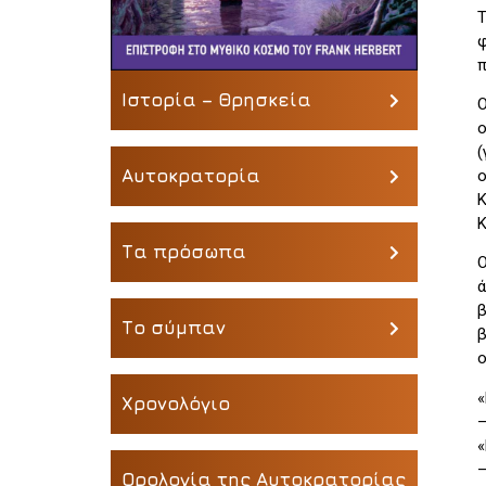
Τ
φ
π
Ιστορία – Θρησκεία
O
ο
(
Αυτοκρατορία
ο
Κ
Κ
Τα πρόσωπα
O
ά
β
Το σύμπαν
β
ο
«
Χρονολόγιο
–
«
–
Ορολογία της Αυτοκρατορίας