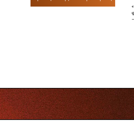
«
φ
–