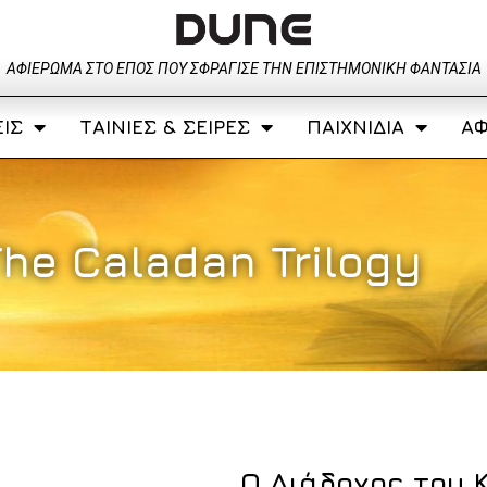
ΑΦΙΈΡΩΜΑ ΣΤΟ ΈΠΟΣ ΠΟΥ ΣΦΡΆΓΙΣΕ ΤΗΝ ΕΠΙΣΤΗΜΟΝΙΚΉ ΦΑΝΤΑΣΊΑ
ΊΣ
ΤΑΙΝΊΕΣ & ΣΕΙΡΈΣ
ΠΑΙΧΝΊΔΙΑ
ΑΦ
The Caladan Trilogy
Ο Διάδοχος του 