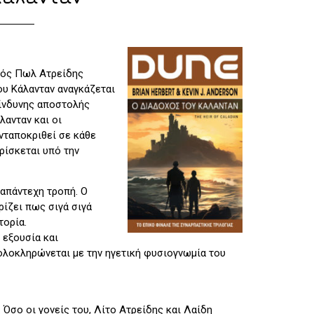
ρός Πωλ Ατρείδης
ου Κάλανταν αναγκάζεται
κίνδυνης αποστολής
λανταν και οι
νταποκριθεί σε κάθε
ρίσκεται υπό την
ναπάντεχη τροπή. Ο
ρίζει πως σιγά σιγά
τορία.
 εξουσία και
ολοκληρώνεται με την ηγετική φυσιογνωμία του
Όσο οι γονείς του, Λίτο Ατρείδης και Λαίδη