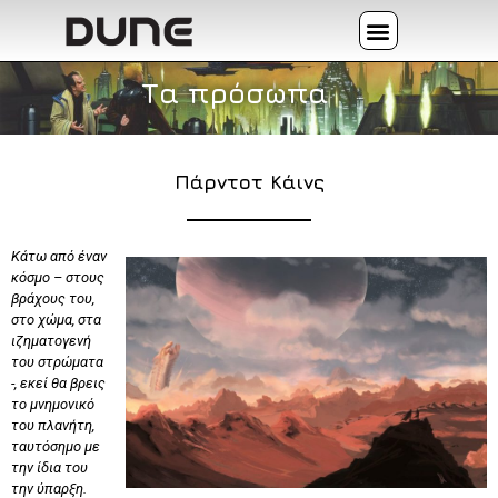
Τα πρόσωπα
Πάρντοτ Κάινς
Κάτω από έναν
κόσμο – στους
βράχους του,
στο χώμα, στα
ιζηματογενή
του στρώματα
-, εκεί θα βρεις
το μνημονικό
του πλανήτη,
ταυτόσημο με
την ίδια του
την ύπαρξη.