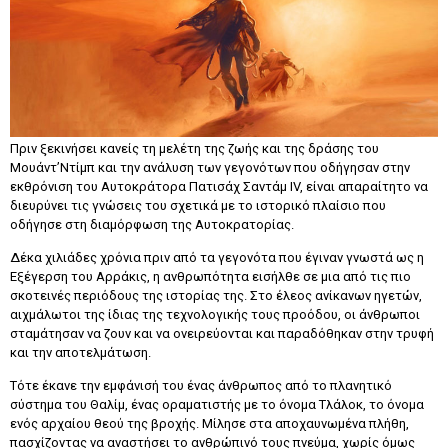
Πριν ξεκινήσει κανείς τη μελέτη της ζωής και της δράσης του
Μουάντ’Ντίμπ και την ανάλυση των γεγονότων που οδήγησαν στην
εκθρόνιση του Αυτοκράτορα Πατισάχ Σαντάμ IV, είναι απαραίτητο να
διευρύνει τις γνώσεις του σχετικά με το ιστορικό πλαίσιο που
οδήγησε στη διαμόρφωση της Αυτοκρατορίας.
Δέκα χιλιάδες χρόνια πριν από τα γεγονότα που έγιναν γνωστά ως η
Εξέγερση του Αρράκις, η ανθρωπότητα εισήλθε σε μια από τις πιο
σκοτεινές περιόδους της ιστορίας της. Στο έλεος ανίκανων ηγετών,
αιχμάλωτοι της ίδιας της τεχνολογικής τους προόδου, οι άνθρωποι
σταμάτησαν να ζουν και να ονειρεύονται και παραδόθηκαν στην τρυφή
και την αποτελμάτωση.
Τότε έκανε την εμφάνισή του ένας άνθρωπος από το πλανητικό
σύστημα του Θαλίμ, ένας οραματιστής με το όνομα Τλάλοκ, το όνομα
ενός αρχαίου θεού της βροχής. Μίλησε στα αποχαυνωμένα πλήθη,
πασχίζοντας να αναστήσει το ανθρώπινό τους πνεύμα, χωρίς όμως