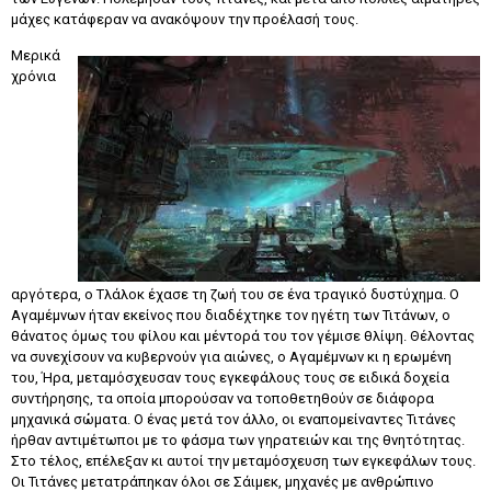
μάχες κατάφεραν να ανακόψουν την προέλασή τους.
Μερικά
χρόνια
αργότερα, ο Τλάλοκ έχασε τη ζωή του σε ένα τραγικό δυστύχημα. Ο
Αγαμέμνων ήταν εκείνος που διαδέχτηκε τον ηγέτη των Τιτάνων, ο
θάνατος όμως του φίλου και μέντορά του τον γέμισε θλίψη. Θέλοντας
να συνεχίσουν να κυβερνούν για αιώνες, ο Αγαμέμνων κι η ερωμένη
του, Ήρα, μεταμόσχευσαν τους εγκεφάλους τους σε ειδικά δοχεία
συντήρησης, τα οποία μπορούσαν να τοποθετηθούν σε διάφορα
μηχανικά σώματα. Ο ένας μετά τον άλλο, οι εναπομείναντες Τιτάνες
ήρθαν αντιμέτωποι με το φάσμα των γηρατειών και της θνητότητας.
Στο τέλος, επέλεξαν κι αυτοί την μεταμόσχευση των εγκεφάλων τους.
Οι Τιτάνες μετατράπηκαν όλοι σε Σάιμεκ, μηχανές με ανθρώπινο