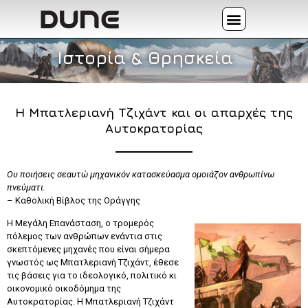
Ιστορία & Θρησκεία
Η Μπατλεριανή Τζιχάντ και οι απαρχές της
Αυτοκρατορίας
Ου ποιήσεις σεαυτώ μηχανικόν κατασκεύασμα ομοιάζον ανθρωπίνω
πνεύματι.
– Καθολική Βίβλος της Οράγγης
Η Μεγάλη Επανάσταση, ο τρομερός
πόλεμος των ανθρώπων ενάντια στις
σκεπτόμενες μηχανές που είναι σήμερα
γνωστός ως Μπατλεριανή Τζιχάντ, έθεσε
τις βάσεις για το ιδεολογικό, πολιτικό κι
οικονομικό οικοδόμημα της
Αυτοκρατορίας. Η Μπατλεριανή Τζιχάντ