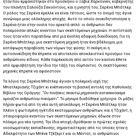
ήταν που εμφανίστηκαν στο προσκήνιο ο Ξαβιέ Χαρκόννεν, κυβερνήτης
του πλανήτη Σαλούζα Σεκούντους, και η μνηστή του, Σερένα Μπάτλερ.
Ο ρόλος της Σερένα έμελλε να είναι τέτοιος, ώστε το όνομά της έγινε
συνώνυμο μιας ολόκληρης εποχής. Αυτό το οποίο συνειδητοποίησε η
Σερένα ήταν στην ουσία του αρκετά απλό: οι άνθρωποι δεν
πολεμούσαν απλώς εναντίον των σκεπτόμενων μηχανών. Η αντίστασή
τους ήταν κάτι παραπάνω από μια ένοπλη εδαφική διεκδίκηση. Για τη
Σερένα Μπάτλερ, μια σκεπτόμενη μηχανή ήταν ένα βδέλυγμα, μια
κατάφωρη παραβίαση των νόμων της φύσης. Η σκέψη κι η
αυτοσυνείδηση θα έπρεπε να αποτελούν αποκλειστικό προνόμιο του
ανθρώπινου είδους. Κάθε παρέκκλιση από αυτόν τον κανόνα έθετε
υπό αμφισβήτηση την ίδια την τάξη του σύμπαντος. Οι σκεπτόμενες
μηχανές έπρεπε να αφανιστούν.
Τα λόγια της Σερένα Μπάτλερ έγιναν η πολεμική ιαχή της
Μπατλεριανής Τζιχάντ κι ενέπνευσαν τη βασική εντολή της Καθολικής
Βίβλου της Οράγγης:
“Ου ποιήσεις σεαυτώ μηχανικόν κατασκεύασμα
ομοιάζον ανθρωπίνω πνεύματι”
. Το μήνυμα διαδόθηκε γρήγορα. Οι μάζες
πήραν φωτιά από τη νέα αυτή αποκάλυψη. Η Σερένα Μπάτλερ ήταν
πλέον η φωτισμένη ηγέτιδα εκατομμυρίων ανθρώπων, και η Τζιχάντ, η
σταυροφορία εναντίον των σκεπτόμενων μηχανών, έδωσε στον
πόλεμο μια νέα τροπή. Την ίδια εποχή ιδρύθηκαν οι πρώτες σχολές
νοοσωματικής εκπαίδευσης, σημαντικότερες από τις οποίες ήταν η
Αδελφότητα των Μπένε Τζέζεριτ και οι Μέντατ, οι ανθρώπινοι