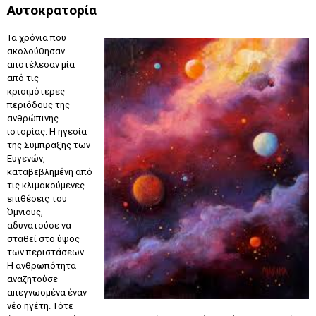
Αυτοκρατορία
Τα χρόνια που
ακολούθησαν
αποτέλεσαν μία
από τις
κρισιμότερες
περιόδους της
ανθρώπινης
ιστορίας. Η ηγεσία
της Σύμπραξης των
Ευγενών,
καταβεβλημένη από
τις κλιμακούμενες
επιθέσεις του
Όμνιους,
αδυνατούσε να
σταθεί στο ύψος
των περιστάσεων.
Η ανθρωπότητα
αναζητούσε
απεγνωσμένα έναν
νέο ηγέτη. Τότε