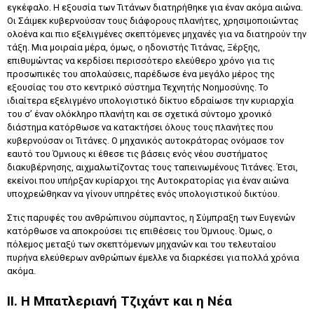
εγκέφαλο. Η εξουσία των Τιτάνων διατηρήθηκε για έναν ακόμα αιώνα.
Οι Σάιμεκ κυβερνούσαν τους διάφορους πλανήτες, χρησιμοποιώντας
ολοένα και πιο εξελιγμένες σκεπτόμενες μηχανές για να διατηρούν την
τάξη. Μια μοιραία μέρα, όμως, ο ηδονιστής Τιτάνας, Ξέρξης,
επιθυμώντας να κερδίσει περισσότερο ελεύθερο χρόνο για τις
προσωπικές του απολαύσεις, παρέδωσε ένα μεγάλο μέρος της
εξουσίας του στο κεντρικό σύστημα Τεχνητής Νοημοσύνης. Το
ιδιαίτερα εξελιγμένο υπολογιστικό δίκτυο εδραίωσε την κυριαρχία
του σ’ έναν ολόκληρο πλανήτη και σε σχετικά σύντομο χρονικό
διάστημα κατόρθωσε να κατακτήσει όλους τους πλανήτες που
κυβερνούσαν οι Τιτάνες. Ο μηχανικός αυτοκράτορας ονόμασε τον
εαυτό του Όμνιους κι έθεσε τις βάσεις ενός νέου συστήματος
διακυβέρνησης, αιχμαλωτίζοντας τους ταπεινωμένους Τιτάνες. Έτσι,
εκείνοι που υπήρξαν κυρίαρχοι της Αυτοκρατορίας για έναν αιώνα
υποχρεώθηκαν να γίνουν υπηρέτες ενός υπολογιστικού δικτύου.
Στις παρυφές του ανθρώπινου σύμπαντος, η Σύμπραξη των Ευγενών
κατόρθωσε να αποκρούσει τις επιθέσεις του Όμνιους. Όμως, ο
πόλεμος μεταξύ των σκεπτόμενων μηχανών και του τελευταίου
πυρήνα ελεύθερων ανθρώπων έμελλε να διαρκέσει για πολλά χρόνια
ακόμα.
ΙΙ. Η Μπατλεριανή Τζιχάντ και η Νέα