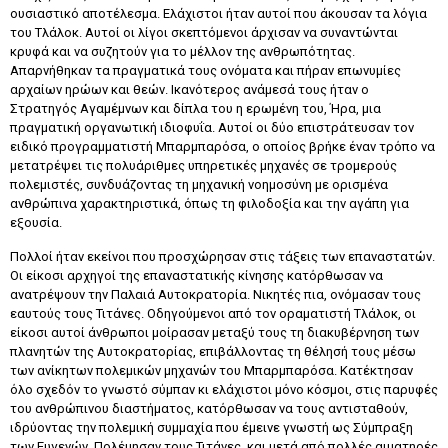
ουσιαστικό αποτέλεσμα. Ελάχιστοι ήταν αυτοί που άκουσαν τα λόγια
του Τλάλοκ. Αυτοί οι λίγοι σκεπτόμενοι άρχισαν να συναντώνται
κρυφά και να συζητούν για το μέλλον της ανθρωπότητας.
Απαρνήθηκαν τα πραγματικά τους ονόματα και πήραν επωνυμίες
αρχαίων ηρώων και θεών. Ικανότερος ανάμεσά τους ήταν ο
Στρατηγός Αγαμέμνων και δίπλα του η ερωμένη του, Ήρα, μια
πραγματική οργανωτική ιδιοφυΐα. Αυτοί οι δύο επιστράτευσαν τον
ειδικό προγραμματιστή Μπαρμπαρόσα, ο οποίος βρήκε έναν τρόπο να
μετατρέψει τις πολυάριθμες υπηρετικές μηχανές σε τρομερούς
πολεμιστές, συνδυάζοντας τη μηχανική νοημοσύνη με ορισμένα
ανθρώπινα χαρακτηριστικά, όπως τη φιλοδοξία και την αγάπη για
εξουσία.
Πολλοί ήταν εκείνοι που προσχώρησαν στις τάξεις των επαναστατών.
Οι είκοσι αρχηγοί της επαναστατικής κίνησης κατόρθωσαν να
ανατρέψουν την Παλαιά Αυτοκρατορία. Νικητές πια, ονόμασαν τους
εαυτούς τους Τιτάνες. Οδηγούμενοι από τον οραματιστή Τλάλοκ, οι
είκοσι αυτοί άνθρωποι μοίρασαν μεταξύ τους τη διακυβέρνηση των
πλανητών της Αυτοκρατορίας, επιβάλλοντας τη θέλησή τους μέσω
των ανίκητων πολεμικών μηχανών του Μπαρμπαρόσα. Κατέκτησαν
όλο σχεδόν το γνωστό σύμπαν κι ελάχιστοι μόνο κόσμοι, στις παρυφές
του ανθρώπινου διαστήματος, κατόρθωσαν να τους αντισταθούν,
ιδρύοντας την πολεμική συμμαχία που έμεινε γνωστή ως Σύμπραξη
των Ευγενών. Πολέμησαν τους Τιτάνες, και μετά από πολλές αιματηρές