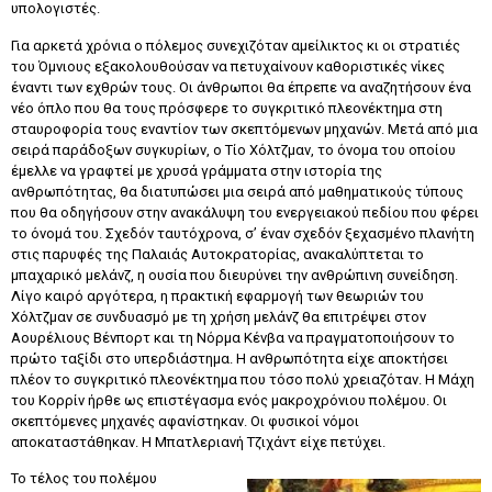
υπολογιστές.
Για αρκετά χρόνια ο πόλεμος συνεχιζόταν αμείλικτος κι οι στρατιές
του Όμνιους εξακολουθούσαν να πετυχαίνουν καθοριστικές νίκες
έναντι των εχθρών τους. Οι άνθρωποι θα έπρεπε να αναζητήσουν ένα
νέο όπλο που θα τους πρόσφερε το συγκριτικό πλεονέκτημα στη
σταυροφορία τους εναντίον των σκεπτόμενων μηχανών. Μετά από μια
σειρά παράδοξων συγκυρίων, ο Tίο Χόλτζμαν, το όνομα του οποίου
έμελλε να γραφτεί με χρυσά γράμματα στην ιστορία της
ανθρωπότητας, θα διατυπώσει μια σειρά από μαθηματικούς τύπους
που θα οδηγήσουν στην ανακάλυψη του ενεργειακού πεδίου που φέρει
το όνομά του. Σχεδόν ταυτόχρονα, σ’ έναν σχεδόν ξεχασμένο πλανήτη
στις παρυφές της Παλαιάς Αυτοκρατορίας, ανακαλύπτεται το
μπαχαρικό μελάνζ, η ουσία που διευρύνει την ανθρώπινη συνείδηση.
Λίγο καιρό αργότερα, η πρακτική εφαρμογή των θεωριών του
Χόλτζμαν σε συνδυασμό με τη χρήση μελάνζ θα επιτρέψει στον
Αουρέλιους Βένπορτ και τη Νόρμα Κένβα να πραγματοποιήσουν το
πρώτο ταξίδι στο υπερδιάστημα. Η ανθρωπότητα είχε αποκτήσει
πλέον το συγκριτικό πλεονέκτημα που τόσο πολύ χρειαζόταν. Η Μάχη
του Κορρίν ήρθε ως επιστέγασμα ενός μακροχρόνιου πολέμου. Οι
σκεπτόμενες μηχανές αφανίστηκαν. Οι φυσικοί νόμοι
αποκαταστάθηκαν. Η Μπατλεριανή Τζιχάντ είχε πετύχει.
Το τέλος του πολέμου