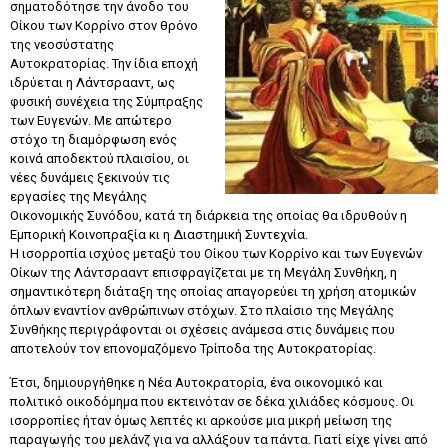
σηματοδότησε την άνοδο του
Οίκου των Κορρίνο στον θρόνο
της νεοσύστατης
Αυτοκρατορίας. Την ίδια εποχή
ιδρύεται η Λάντσρααντ, ως
φυσική συνέχεια της Σύμπραξης
των Ευγενών. Με απώτερο
στόχο τη διαμόρφωση ενός
κοινά αποδεκτού πλαισίου, οι
νέες δυνάμεις ξεκινούν τις
εργασίες της Μεγάλης
Οικονομικής Συνόδου, κατά τη διάρκεια της οποίας θα ιδρυθούν η
Εμπορική Κοινοπραξία κι η Διαστημική Συντεχνία.
Η ισορροπία ισχύος μεταξύ του Οίκου των Κορρίνο και των Ευγενών
Οίκων της Λάντσρααντ επισφραγίζεται με τη Μεγάλη Συνθήκη, η
σημαντικότερη διάταξη της οποίας απαγορεύει τη χρήση ατομικών
όπλων εναντίον ανθρώπινων στόχων. Στο πλαίσιο της Μεγάλης
Συνθήκης περιγράφονται οι σχέσεις ανάμεσα στις δυνάμεις που
αποτελούν τον επονομαζόμενο Τρίποδα της Αυτοκρατορίας.
Έτσι, δημιουργήθηκε η Νέα Αυτοκρατορία, ένα οικονομικό και
πολιτικό οικοδόμημα που εκτεινόταν σε δέκα χιλιάδες κόσμους. Οι
ισορροπίες ήταν όμως λεπτές κι αρκούσε μια μικρή μείωση της
παραγωγής του μελάνζ για να αλλάξουν τα πάντα. Γιατί είχε γίνει από