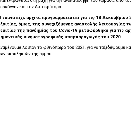
πικεντρώνεται στη μάχη για την ανακατάληψη του Αρράκις από το
αρκόννεν και τον Αυτοκράτορα.
 ταινία είχε αρχικά προγραμματιστεί για τις 18 Δεκεμβρίου 
Εξαιτίας, όμως, της συνεχιζόμενης αναστολής λειτουργίας 
εξαιτίας της πανδημίας του Covid-19 μεταφέρθηκε για τις 
σημαντικές κινηματογραφικές υπερπαραγωγές του 2020.
ναμένουμε λοιπόν το φθινόπωρο του 2021, για να ταξιδέψουμε και
ων σκουληκιών της άμμου.