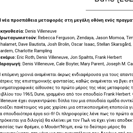
Η νέα προσπάθεια μεταφοράς στη μεγάλη οθόνη ενός πραγμα
Σκηνοθεσία:
Denis Villeneuve
Πρωταγωνιστούν:
Rebecca Ferguson, Zendaya, Jason Momoa, Ti
halamet, Dave Bautista, Josh Brolin, Oscar Isaac, Stellan Skarsgård, 
ardem, Charlotte Rampling
ενάριο:
Eric Roth, Denis Villeneuve, Jon Spaihts, Frank Herbert
Παραγωγή:
Denis Villeneuve, Cale Boyter, Mary Parent, Joseph M. Ca
 επόμενη χρονιά αναμένεται άκρως ενδιαφέρουσα για τους απαντ
άτρεις της επιστημονικής φαντασίας, καθώς αναμένεται να βγει σ
ινηματογραφικές αίθουσες το πρώτο μέρος της νέας μεταφοράς 
ιβλίου του 1965, Dune, γραμμένο από τον σπουδαίο Frank Herbert. 
illeneuve έχει συγκεντρώσει δίπλα του μια σπουδαία ομάδα συντ
οιάζει πανέτοιμος να μας χαρίσει μια οπτικοποιημένη εποποιία γι
α σπουδαιότερα έργα sci-fi! Οι πληροφορίες λένε πως το πρώτο 
πρόκειται για διλογία) θα κλείνει με τον Πωλ να έχει γίνει αποδε
εσσίας των Φρέμεν, ο Μουάντ’Ντιμπ, ενώ το δεύτερο μέρος θα