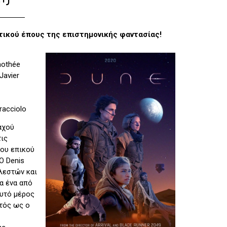
τικού έπους της επιστημονικής φαντασίας!
mothée
Javier
racciolo
αχού
τις
του επικού
Ο Denis
ελεστών και
α ένα από
αυτό μέρος
κτός ως ο