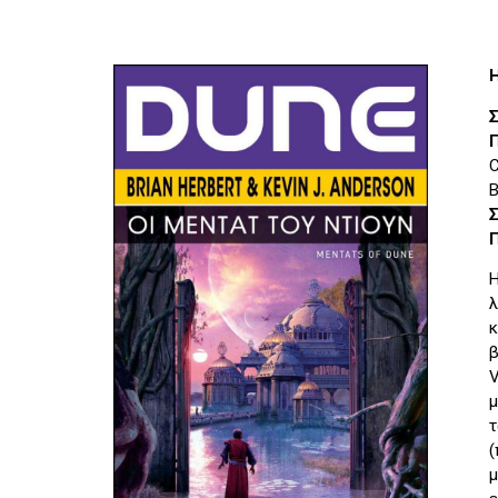
C
B
Σ
Η
λ
κ
β
V
μ
τ
(
μ