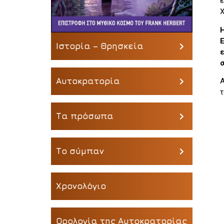
ε
Χ
Η
Ιστορία – Θρησκεία
Αυτοκρατορία
Α
τ
Τα πρόσωπα
Το σύμπαν
Χρονολόγιο
Ορολογία της Αυτοκρατορίας