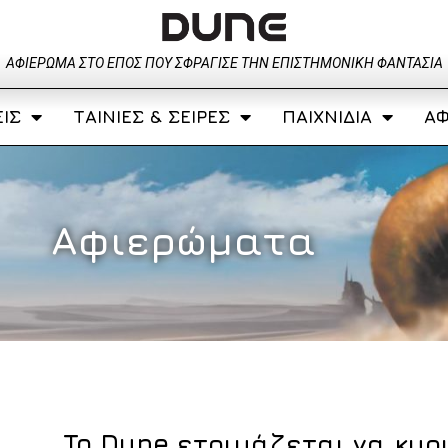
ΑΦΙΈΡΩΜΑ ΣΤΟ ΈΠΟΣ ΠΟΥ ΣΦΡΆΓΙΣΕ ΤΗΝ ΕΠΙΣΤΗΜΟΝΙΚΉ ΦΑΝΤΑΣΊΑ
ΊΣ
ΤΑΙΝΊΕΣ & ΣΕΙΡΈΣ
ΠΑΙΧΝΊΔΙΑ
ΑΦ
Αφιερώματα
To Dune ετοιμάζεται να κυρ