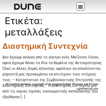
Ετικέτα:
μεταλλάξεις
Διαστημική Συντεχνία
Δεν έχουμε ανάγκη από το γόητρο ενός Μείζονος Οίκου,
αφού έχουμε θέσει τα ίδια τα θεμέλια της Αυτοκρατορίας.
Όλες οι άλλες δομές εξουσίας οφείλουν να υποκλίνονται
μπροστά μας προκειμένου να επιτύχουν τους στόχους
τους. – Καταστατικό της Συμβουλευτικής Επιτροπής της
All Content remains copyright of its original holder. Pictures are for non-
Διαστημικής Συντεχνίας. Η Διαστημική Συντεχνία, μία
commercial use.
από τις κύριες σχολές νοοσωματικής εκπαίδευσης που
ιδρύθηκαν […]