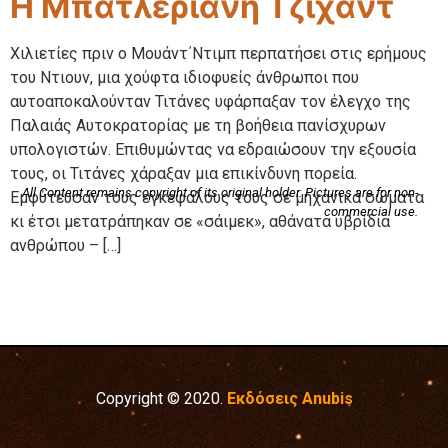
Η Μπατλεριανή Τζιχάντ
Χιλιετίες πριν ο Μουάντ΄Ντιμπ περπατήσει στις ερήμους
του Ντιουν, μια χούφτα ιδιοφυείς άνθρωποι που
αυτοαποκαλούνταν Τιτάνες υφάρπαξαν τον έλεγχο της
Παλαιάς Αυτοκρατορίας με τη βοήθεια πανίσχυρων
υπολογιστών. Επιθυμώντας να εδραιώσουν την εξουσία
τους, οι Τιτάνες χάραξαν μια επικίνδυνη πορεία.
All Content remains copyright of its original holder. Pictures are for non-
Εμφύτευσαν τους εγκεφάλους τους σε μηχανικά σώματα
commercial use.
κι έτσι μετατράπηκαν σε «σάιμεκ», αθάνατα υβρίδια
ανθρώπου – […]
Copyright © 2020.
Εκδόσεις Anubis