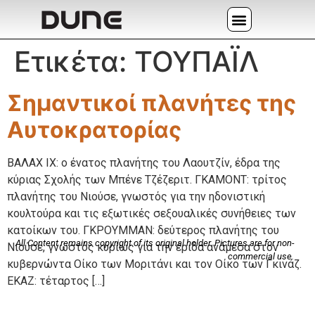
Ετικέτα:
ΤΟΥΠΑΪΛ
Σημαντικοί πλανήτες της
Αυτοκρατορίας
BAΛAX IX: ο ένατος πλανήτης του Λαουτζίν, έδρα της
κύριας Σχολής των Mπένε Tζέζεριτ. ΓΚΑΜΟΝΤ: τρίτος
πλανήτης του Νιούσε, γνωστός για την ηδονιστική
κουλτούρα και τις εξωτικές σεξουαλικές συνήθειες των
κατοίκων του. ΓΚΡΟΥΜΜΑΝ: δεύτερος πλανήτης του
All Content remains copyright of its original holder. Pictures are for non-
Νιούσε, γνωστός κυρίως για την έριδα ανάμεσα στον
commercial use.
κυβερνώντα Οίκο των Μοριτάνι και τον Οίκο των Γκινάζ.
ΕΚΑΖ: τέταρτος […]