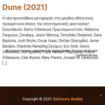
Dune (2021)
Η νέα προσπάθεια μεταφοράς στη μεγάλη οθόνη ενός
πραγματικού έπους της επιστημονικής φαντασίας!
Σκηνοθεσία: Denis Villeneuve Πρωταγωνιστούν: Rebecca
Ferguson, Zendaya, Jason Momoa, Timothée Chalamet, Dave
Bautista, Josh Brolin, Oscar Isaac, Stellan Skarsgård, Javier
Bardem, Charlotte Rampling Σενάριο: Eric Roth, Denis
All Content remains copyright of its original holder. Pictures are for non-
Villeneuve, Jon Spaihts, Frank Herbert Παραγωγή: Denis
commercial use.
Villeneuve, Cale Boyter, Mary Parent, Joseph M. Caracciolo
[…]
Copyright © 2020.
Εκδόσεις Anubis