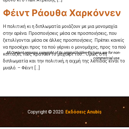
Φέιντ Ράουθα Χαρκόννεν
Η πολιτική κι η διπλωματία μοιάζουν με μια μονομαχία
στην αρένα. Προσποιήσεις μέσα σε προσποιήσεις, που
ξετυλίγονται μέσα σε άλλες προσποιήσεις. Πρέπει κανείς
να προσέχει προς τα πού γέρνει ο μονομάχος, προς τα πού
All Content remains copyright of its original holder. Pictures are for non-
κοιτάζει, πώς κρατάει το μαχαίρι του… Όμως στη
commercial use.
διπλωματία και την πολιτική, η αιχμή της λεπίδας είναι το
μυαλό. – Φέιντ […]
Copyright © 2020.
Εκδόσεις Anubis