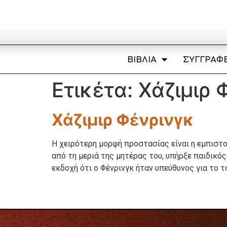
ΒΙΒΛΊΑ
ΣΥΓΓΡΑΦΕ
Ετικέτα:
Χάζιμιρ 
Χάζιμιρ Φένρινγκ
Η χειρότερη μορφή προστασίας είναι η εμπιστο
από τη μεριά της μητέρας του, υπήρξε παιδικό
εκδοχή ότι ο Φένρινγκ ήταν υπεύθυνος για το τ