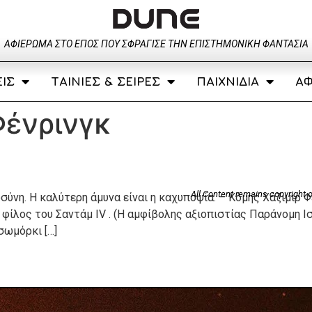
ΑΦΙΈΡΩΜΑ ΣΤΟ ΈΠΟΣ ΠΟΥ ΣΦΡΆΓΙΣΕ ΤΗΝ ΕΠΙΣΤΗΜΟΝΙΚΉ ΦΑΝΤΑΣΊΑ
ΊΣ
ΤΑΙΝΊΕΣ & ΣΕΙΡΈΣ
ΠΑΙΧΝΊΔΙΑ
ΑΦ
Φένρινγκ
All Content remains copyright o
σύνη. Η καλύτερη άμυνα είναι η καχυποψία. – Κόμης Χάζιμιρ
ς φίλος του Σαντάμ IV . (Η αμφίβολης αξιοπιστίας Παράνομη 
σωμόρκι […]