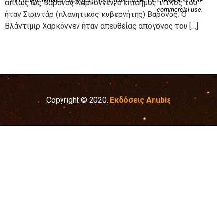
All Content remains copyright of its original holder. Pictures are for non-
απλώς ως Βαρόνος Χαρκόννεν, ο επίσημος τίτλος του
commercial use.
ήταν Σιριντάρ (πλανητικός κυβερνήτης) Βαρόνος. Ο
Βλάντιμιρ Χαρκόννεν ήταν απευθείας απόγονος του […]
Copyright © 2020.
Εκδόσεις Anubis