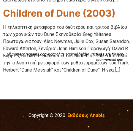
Children of Dune (2003)
Η τηλεοπτική μεταφορά του δεύτερου και τρίτου βιβλίου
των χρονικών του Dune Σκηνοθεσία: Greg Yaitanes
Πρωταγωνιστούν: Alec Newman, Julie Cox, Susan Sarandon,
Edward Atterton, Σενάριο: John Harrison Παραγωγή: David R.
All Content remains copyright of its original holder. Pictures are for non-
Kappes, Richard P. Rubinstein Το Children of Dune αποτελεί
commercial use.
την τηλεοπτική μεταφορά των μυθιστορημάτων του Frank
Herbert “Dune Messiah” και “Children of Dune”. Η νέα […]
Copyright © 2020.
Εκδόσεις Anubis