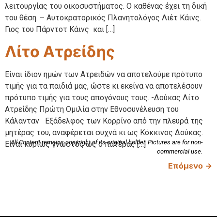
λειτουργίας του οικοσυστήματος. Ο καθένας έχει τη δική
του θέση. – Αυτοκρατορικός Πλανητολόγος Λιέτ Κάινς.
Γιος του Πάρντοτ Κάινς και […]
Λίτο Ατρείδης
Είναι ίδιον ημών των Ατρειδών να αποτελούμε πρότυπο
τιμής για τα παιδιά μας, ώστε κι εκείνα να αποτελέσουν
πρότυπο τιμής για τους απογόνους τους. -Δούκας Λίτο
Ατρείδης Πρώτη Ομιλία στην Εθνοσυνέλευση του
Κάλανταν Εξάδελφος των Κορρίνο από την πλευρά της
μητέρας του, αναφέρεται συχνά κι ως Κόκκινος Δούκας.
All Content remains copyright of its original holder. Pictures are for non-
Είναι κυρίως γνωστός ως ο πατέρας […]
commercial use.
Επόμενο
→