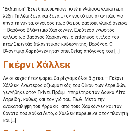
“Εκδίκηση”. Έχει δημιουργήσει ποτέ η γλώσσα γλυκύτερη
λέξη; Τη λέω ξανά και ξανά στον εαυτό μου όταν πάω για
ύπνο τη νύχτα, σίγουρος πως θα μου χαρίσει γλυκά όνειρα.
– Βαρόνος Βλάντιμιρ Χαρκόννεν. Ευρύτερα γνωστός
απλώς ως Βαρόνος Χαρκόννεν, ο επίσημος τίτλος του
ήταν Σιριντάρ (πλανητικός κυβερνήτης) Βαρόνος. Ο
Βλάντιμιρ Χαρκόννεν ήταν απευθείας απόγονος του […]
Γκέρνι Χάλλεκ
Aν οι ευχές ήταν ψάρια, θα ρίχναμε όλοι δίχτυα. – Γκέρνι
Χάλλεκ. Ανώτερος αξιωματικός του Οίκου των Ατρειδών,
γεννήθηκε στον Γκίντι Πράιμ . Υπηρέτησε τον Δούκα Λίτο
Ατρείδη , καθώς και τον γιό του, Πωλ. Μετά την
ανακατάληψη του Αρράκις από τους Χαρκόννεν και τον
θάνατο του Δούκα Λίτο, ο Χάλλεκ παρέμεινε στον πλανήτη
και […]