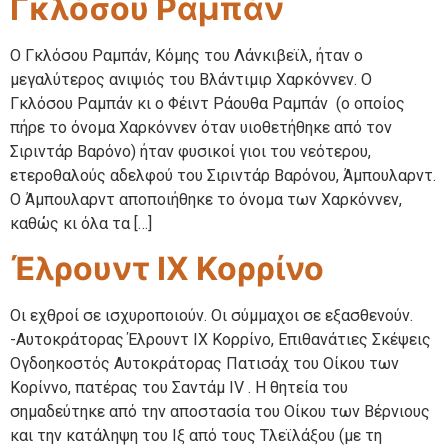
Γκλόσου Ραμπάν
Ο Γκλόσου Ραμπάν, Κόμης του Λάνκιβεϊλ, ήταν ο
μεγαλύτερος ανιψιός του Βλάντιμιρ Χαρκόννεν. Ο
Γκλόσου Ραμπάν κι ο Φέιντ Ράουθα Ραμπάν (ο οποίος
πήρε το όνομα Χαρκόννεν όταν υιοθετήθηκε από τον
Σιριντάρ Βαρόνο) ήταν φυσικοί γιοι του νεότερου,
ετεροθαλούς αδελφού του Σιριντάρ Βαρόνου, Άμπουλαρντ.
Ο Άμπουλαρντ αποποιήθηκε το όνομα των Χαρκόννεν,
καθώς κι όλα τα […]
Έλρουντ ΙΧ Κορρίνο
Οι εχθροί σε ισχυροποιούν. Οι σύμμαχοι σε εξασθενούν.
-Αυτοκράτορας Έλρουντ ΙΧ Κορρίνο, Επιθανάτιες Σκέψεις
Ογδοηκοστός Αυτοκράτορας Πατισάχ του Οίκου των
Κορίννο, πατέρας του Σαντάμ IV . Η θητεία του
σημαδεύτηκε από την αποστασία του Οίκου των Βέρνιους
και την κατάληψη του Ιξ από τους Τλεϊλάξου (με τη