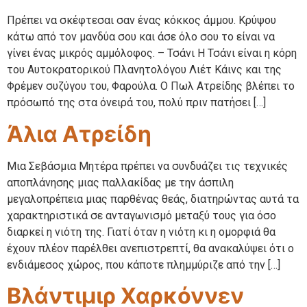
Πρέπει να σκέφτεσαι σαν ένας κόκκος άμμου. Κρύψου
κάτω από τον μανδύα σου και άσε όλο σου το είναι να
γίνει ένας μικρός αμμόλοφος. – Τσάνι Η Τσάνι είναι η κόρη
του Αυτοκρατορικού Πλανητολόγου Λιέτ Κάινς και της
Φρέμεν συζύγου του, Φαρούλα. Ο Πωλ Ατρείδης βλέπει το
πρόσωπό της στα όνειρά του, πολύ πριν πατήσει […]
Άλια Ατρείδη
Mια Σεβάσμια Mητέρα πρέπει να συνδυάζει τις τεχνικές
αποπλάνησης μιας παλλακίδας με την άσπιλη
μεγαλοπρέπεια μιας παρθένας θεάς, διατηρώντας αυτά τα
χαρακτηριστικά σε ανταγωνισμό μεταξύ τους για όσο
διαρκεί η νιότη της. Γιατί όταν η νιότη κι η ομορφιά θα
έχουν πλέον παρέλθει ανεπιστρεπτί, θα ανακαλύψει ότι ο
ενδιάμεσος χώρος, που κάποτε πλημμύριζε από την […]
Βλάντιμιρ Χαρκόννεν