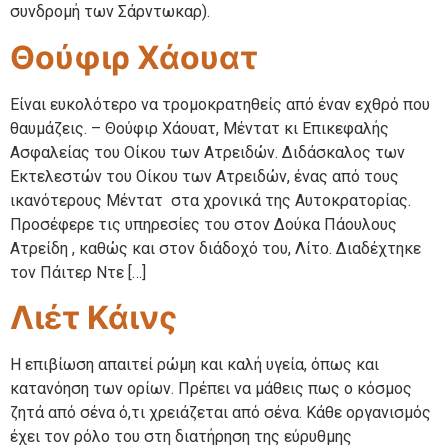
συνδρομή των Σάρντωκαρ).
Θούφιρ Χάουατ
Είναι ευκολότερο να τρομοκρατηθείς από έναν εχθρό που
θαυμάζεις. – Θούφιρ Χάουατ, Μέντατ κι Επικεφαλής
Ασφαλείας του Οίκου των Ατρειδών. Διδάσκαλος των
Εκτελεστών του Οίκου των Ατρειδών, ένας από τους
ικανότερους Μέντατ στα χρονικά της Αυτοκρατορίας.
Προσέφερε τις υπηρεσίες του στον Δούκα Πάουλους
Ατρείδη , καθώς και στον διάδοχό του, Λίτο. Διαδέχτηκε
τον Πάιτερ Ντε […]
Λιέτ Κάινς
Η επιβίωση απαιτεί ρώμη και καλή υγεία, όπως και
κατανόηση των ορίων. Πρέπει να μάθεις πως ο κόσμος
ζητά από σένα ό,τι χρειάζεται από σένα. Κάθε οργανισμός
έχει τον ρόλο του στη διατήρηση της εύρυθμης